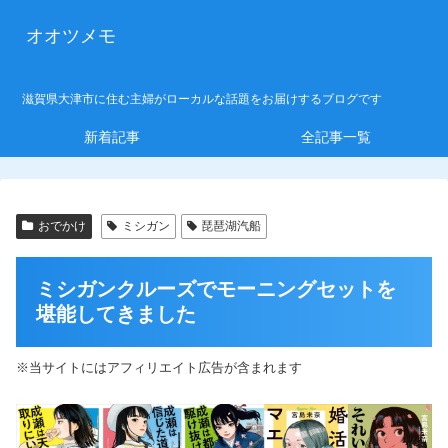
オオツメモ
滋賀県大津市に住む主婦がローカルな話題をお届けするブログです
新着記事
全記事一覧
おでかけ
ミシガン
琵琶湖汽船
ミシガンクルーズでモーニングセットを
堪能してきました
※当サイトにはアフィリエイト広告が含まれます