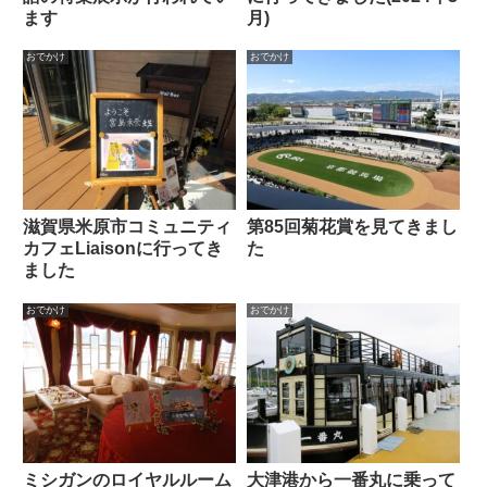
ます
月)
おでかけ
おでかけ
滋賀県米原市コミュニティ
第85回菊花賞を見てきまし
カフェLiaisonに行ってき
た
ました
おでかけ
おでかけ
ミシガンのロイヤルルーム
大津港から一番丸に乗って