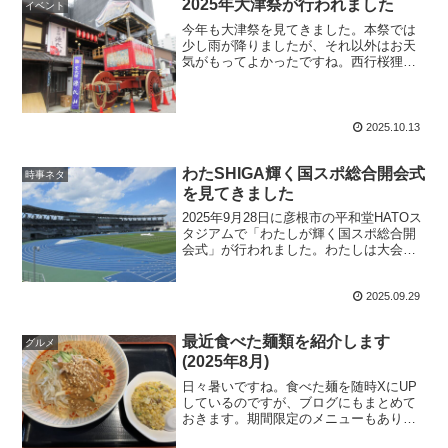
2025年大津祭が行われました
イベント
今年も大津祭を見てきました。本祭では
少し雨が降りましたが、それ以外はお天
気がもってよかったですね。西行桜狸山
こちらが先頭をいく西行桜狸山。雨のと
きはたぬきがカッ...
2025.10.13
わたSHIGA輝く国スポ総合開会式
時事ネタ
を見てきました
2025年9月28日に彦根市の平和堂HATOス
タジアムで「わたしが輝く国スポ総合開
会式」が行われました。わたしは大会マ
スコットキャラクターのチャッフィー
（手前の...
2025.09.29
最近食べた麺類を紹介します
グルメ
(2025年8月)
日々暑いですね。食べた麺を随時XにUP
しているのですが、ブログにもまとめて
おきます。期間限定のメニューもあり、
今食べられないものもありますのでご了