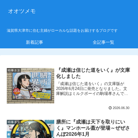
オオツメモ
滋賀県大津市に住む主婦がローカルな話題をお届けするブログです
新着記事
全記事一覧
『成瀬は信じた道をいく』が文庫
時事ネタ
化しました
『成瀬は信じた道をいく』の文庫版が
2026年6月24日に発売となりました。文
庫解説はミルクボーイの駒場孝さんで
す。文庫化を待っていた方も、すでに単
行本をお持ちの...
2026.06.30
膳所に『成瀬は天下を取りにい
時事ネタ
く』マンホール蓋が登場～ぜぜさ
んぽ2026年1月