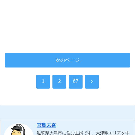
次のページ
次
1
2
67
へ
宮島未奈
滋賀県大津市に住む主婦です。大津駅エリアを中