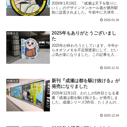
2026年1月19日、『成瀬は天下を取りに
いく』のデザインマンホール蓋が膳所駅
前に設置されました。午前中に大津市役
所で贈呈式があり、お昼に取り付けが行
2026.01.26
われました...
2025年もありがとうございまし
時事ネタ
た
2025年が終わろうとしています。今年か
らオオツメモを不定期更新にして、だい
ぶ気が楽になりました。この記事を入れ
て10記事、これぐらいなら苦じゃないこ
とがわかり...
2025.12.31
新刊『成瀬は都を駆け抜ける』が
時事ネタ
発売になりました
2025年12月1日、わたしの5作目となる著
書『成瀬は都を駆け抜ける』が発売しま
した。成瀬シリーズ3作目、たくさんの人
にお楽しみいただけるとうれしいです。
JRの...
2025.12.04