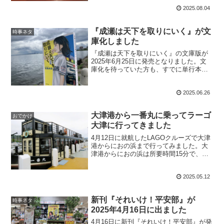
承ください。あ...
2025.08.04
『成瀬は天下を取りにいく』が文
時事ネタ
庫化しました
『成瀬は天下を取りにいく』の文庫版が
2025年6月25日に発売となりました。文
庫化を待っていた方も、すでに単行本を
お持ちの方も、手に取っていただけると
うれしいで...
2025.06.26
大津港から一番丸に乗ってラーゴ
おでかけ
大津に行ってきました
4月12日に就航したLAGOクルーズで大津
港からにおの浜まで行ってみました。大
津港からにおの浜は所要時間15分で、運
賃は500円です。基本的に土日祝のみの運
行な...
2025.05.12
新刊『それいけ！平安部』が
時事ネタ
2025年4月16日に出ました
4月16日に新刊『それいけ！平安部』が発