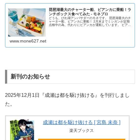
琵琶湖最大のチャーター船、ビアンカに乗船！ラ
ンチボックス食べてみた - モネブロ
どうも、びわ湖アンバサダーのモネです。 琵琶湖最大のチ
ャーター船、ビアンカに乗船！ 2月末までミシガンが定期
点検中の為、代わりにビアンカが運航しています。 ビア...
www.mone627.net
新刊のお知らせ
2025年12月1日『成瀬は都を駆け抜ける』を刊行しまし
た。
成瀬は都を駆け抜ける [ 宮島 未奈 ]
楽天ブックス