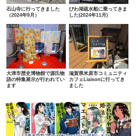
石山寺に行ってきました
びわ湖疏水船に乗ってきま
（2024年9月）
した(2024年11月)
おでかけ
おでかけ
大津市歴史博物館で源氏物
滋賀県米原市コミュニティ
語の特集展示が行われてい
カフェLiaisonに行ってき
ます
ました