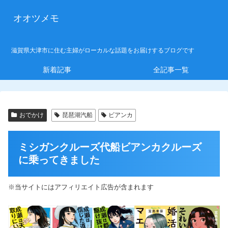
オオツメモ
滋賀県大津市に住む主婦がローカルな話題をお届けするブログです
新着記事
全記事一覧
おでかけ
琵琶湖汽船
ビアンカ
ミシガンクルーズ代船ビアンカクルーズ
に乗ってきました
※当サイトにはアフィリエイト広告が含まれます