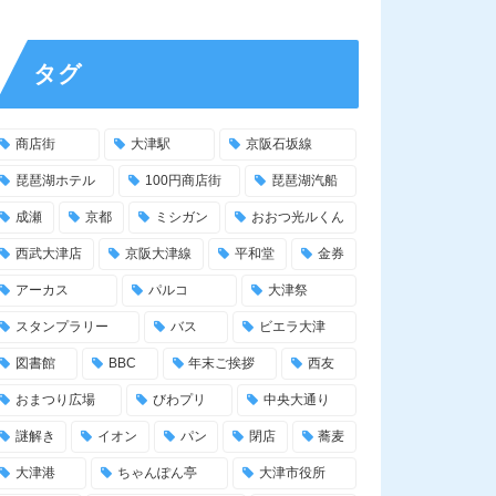
タグ
商店街
大津駅
京阪石坂線
琵琶湖ホテル
100円商店街
琵琶湖汽船
成瀬
京都
ミシガン
おおつ光ルくん
西武大津店
京阪大津線
平和堂
金券
アーカス
パルコ
大津祭
スタンプラリー
バス
ビエラ大津
図書館
BBC
年末ご挨拶
西友
おまつり広場
びわプリ
中央大通り
謎解き
イオン
パン
閉店
蕎麦
大津港
ちゃんぽん亭
大津市役所