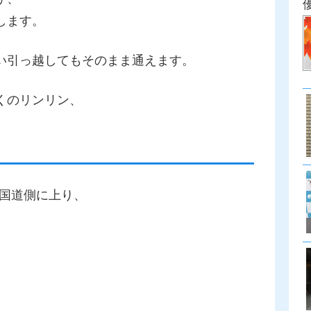
します。
い引っ越してもそのまま通えます。
くのリンリン、
国道側に上り、