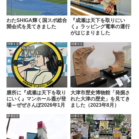
わたSHIGA輝く国スポ総合
『成瀬は天下を取りにい
開会式を見てきました
く』ラッピング電車の運行
がはじまりました
時事ネタ
時事ネタ
膳所に『成瀬は天下を取り
大津市歴史博物館「発掘さ
にいく』マンホール蓋が登
れた大津の歴史」を見てき
場～ぜぜさんぽ2026年1月
ました（2023年8月）
時事ネタ
時事ネタ