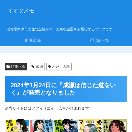
オオツメモ
滋賀県大津市に住む主婦がローカルな話題をお届けするブログです
新着記事
全記事一覧
時事ネタ
成瀬
わたしの本
2024年1月24日に『成瀬は信じた道をい
く』が発売となりました
※当サイトにはアフィリエイト広告が含まれます