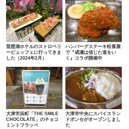
グルメ
グルメ
琵琶湖ホテルのストロベリ
ハンバーグステーキ松喜屋
ービュッフェに行ってきま
で『成瀬は信じた道をい
した（2024年2月）
く』コラボ開催中
グルメ
グルメ
大津市浜町「THE SMILE
大津市中央にスパイスラン
CHOCOLATE」のチョコ
ドポンセがオープンしまし
ミントフラッペ
た