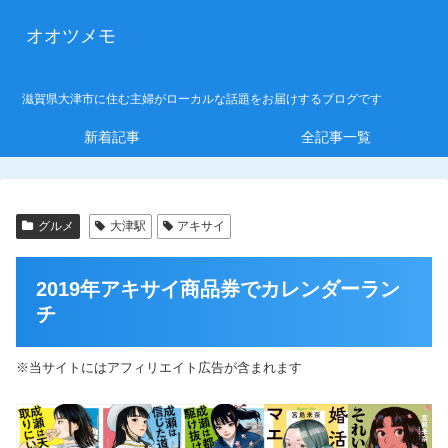
オオツメモ
滋賀県大津市に住む主婦がローカルな話題をお届けするブログです
新着記事
全記事一覧
グルメ
大津駅
アキサイ
2019年アキサイ商品券でカレンダーラン
チ
※当サイトにはアフィリエイト広告が含まれます