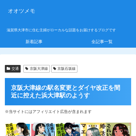
オオツメモ
滋賀県大津市に住む主婦がローカルな話題をお届けするブログです
新着記事
全記事一覧
交通
京阪大津線
京阪石坂線
京阪大津線の駅名変更とダイヤ改正を間
近に控えた浜大津駅のようす
※当サイトにはアフィリエイト広告が含まれます