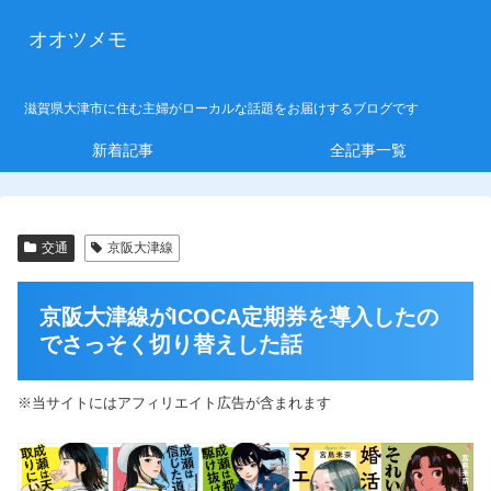
オオツメモ
滋賀県大津市に住む主婦がローカルな話題をお届けするブログです
新着記事
全記事一覧
交通
京阪大津線
京阪大津線がICOCA定期券を導入したの
でさっそく切り替えした話
※当サイトにはアフィリエイト広告が含まれます