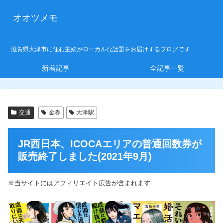
オオツメモ
滋賀県大津市に住む主婦がローカルな話題をお届けするブログです
新着記事
全記事一覧
交通
金券
大津駅
JR西日本、ICOCAエリアの普通回数券が
販売終了しました(2021年9月)
※当サイトにはアフィリエイト広告が含まれます