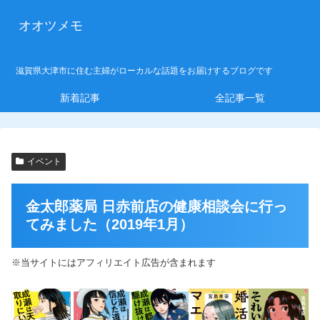
オオツメモ
滋賀県大津市に住む主婦がローカルな話題をお届けするブログです
新着記事
全記事一覧
イベント
金太郎薬局 日赤前店の健康相談会に行っ
てみました（2019年1月）
※当サイトにはアフィリエイト広告が含まれます