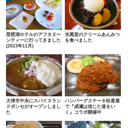
琵琶湖ホテルのアフタヌー
光風堂のクリームあんみつ
ンティーに行ってきました
を食べました
(2023年11月)
グルメ
グルメ
大津市中央にスパイスラン
ハンバーグステーキ松喜屋
ドポンセがオープンしまし
で『成瀬は信じた道をい
た
く』コラボ開催中
グルメ
グルメ