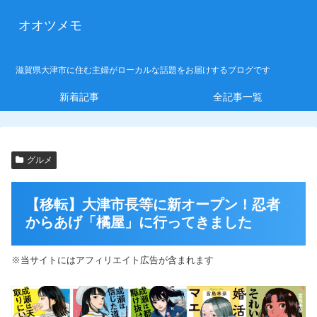
オオツメモ
滋賀県大津市に住む主婦がローカルな話題をお届けするブログです
新着記事
全記事一覧
グルメ
【移転】大津市長等に新オープン！忍者
からあげ「橘屋」に行ってきました
※当サイトにはアフィリエイト広告が含まれます